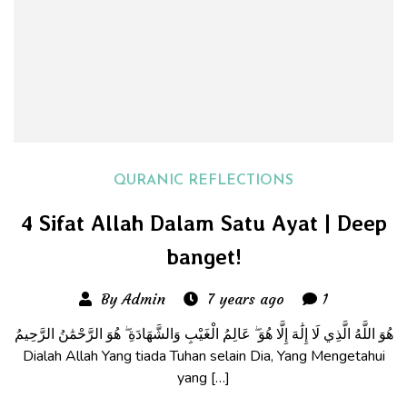
QURANIC REFLECTIONS
4 Sifat Allah Dalam Satu Ayat | Deep
banget!
By Admin
7 years ago
1
هُوَ اللَّهُ الَّذِي لَا إِلَٰهَ إِلَّا هُوَ ۖ عَالِمُ الْغَيْبِ وَالشَّهَادَةِ ۖ هُوَ الرَّحْمَٰنُ الرَّحِيمُ
Dialah Allah Yang tiada Tuhan selain Dia, Yang Mengetahui
yang […]