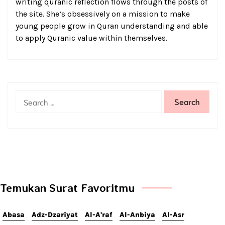
writing quranic reflection flows through the posts of
the site. She’s obsessively on a mission to make
young people grow in Quran understanding and able
to apply Quranic value within themselves.
Temukan Surat Favoritmu
Abasa
Adz-Dzariyat
Al-A'raf
Al-Anbiya
Al-Asr