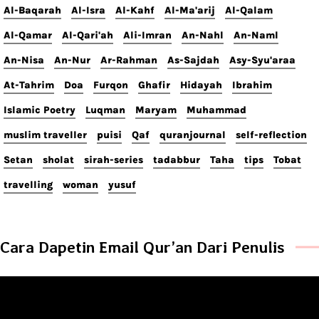
Al-Baqarah
Al-Isra
Al-Kahf
Al-Ma'arij
Al-Qalam
Al-Qamar
Al-Qari'ah
Ali-Imran
An-Nahl
An-Naml
An-Nisa
An-Nur
Ar-Rahman
As-Sajdah
Asy-Syu'araa
At-Tahrim
Doa
Furqon
Ghafir
Hidayah
Ibrahim
Islamic Poetry
Luqman
Maryam
Muhammad
muslim traveller
puisi
Qaf
quranjournal
self-reflection
Setan
sholat
sirah-series
tadabbur
Taha
tips
Tobat
travelling
woman
yusuf
Cara Dapetin Email Qur’an Dari Penulis
Video
Player