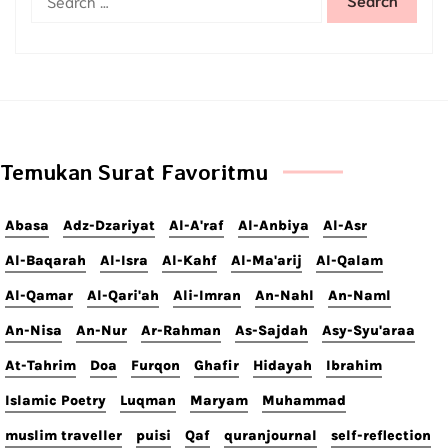
Temukan Surat Favoritmu
Abasa
Adz-Dzariyat
Al-A'raf
Al-Anbiya
Al-Asr
Al-Baqarah
Al-Isra
Al-Kahf
Al-Ma'arij
Al-Qalam
Al-Qamar
Al-Qari'ah
Ali-Imran
An-Nahl
An-Naml
An-Nisa
An-Nur
Ar-Rahman
As-Sajdah
Asy-Syu'araa
At-Tahrim
Doa
Furqon
Ghafir
Hidayah
Ibrahim
Islamic Poetry
Luqman
Maryam
Muhammad
muslim traveller
puisi
Qaf
quranjournal
self-reflection