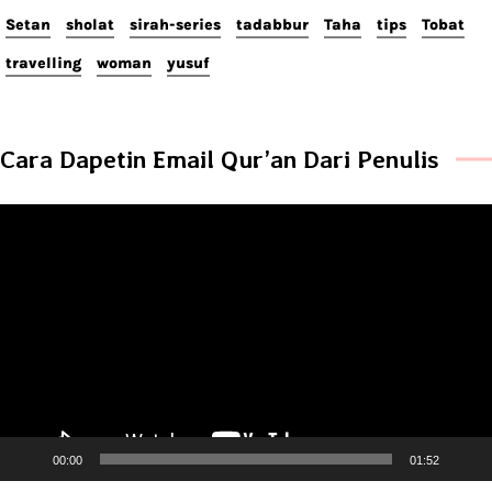
Setan
sholat
sirah-series
tadabbur
Taha
tips
Tobat
travelling
woman
yusuf
Cara Dapetin Email Qur’an Dari Penulis
Video
Player
00:00
01:52